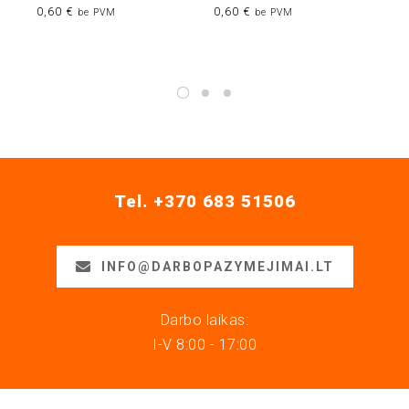
0,60
€
0,60
€
be PVM
be PVM
Tel. +370 683 51506
INFO@DARBOPAZYMEJIMAI.LT
Darbo laikas:
I-V 8:00 - 17:00