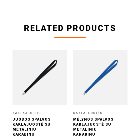
RELATED PRODUCTS
KAKLAJUOSTĖS
KAKLAJUOSTĖS
KI
JUODOS SPALVOS
MĖLYNOS SPALVOS
SI
KAKLAJUOSTĖ SU
KAKLAJUOSTĖ SU
GR
METALINIU
METALINIU
KO
KARABINU
KARABINU
0,