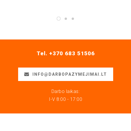
Tel. +370 683 51506
INFO@DARBOPAZYMEJIMAI.LT
Darbo laikas:
I-V 8:00 - 17:00