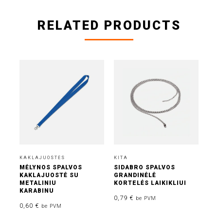
RELATED PRODUCTS
KAKLAJUOSTĖS
KITA
KA
MĖLYNOS SPALVOS
SIDABRO SPALVOS
MĖ
KAKLAJUOSTĖ SU
GRANDINĖLĖ
KA
METALINIU
KORTELĖS LAIKIKLIUI
PL
KARABINU
SE
0,79
€
be PVM
0,60
€
0,
be PVM